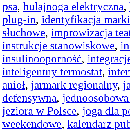
psa
,
hulajnoga elektryczna
,
plug-in
,
identyfikacja mark
słuchowe
,
improwizacja tea
instrukcje stanowiskowe
,
i
insulinooporność
,
integracj
inteligentny termostat
,
inter
anioł
,
jarmark regionalny
,
j
defensywna
,
jednoosobowa 
jeziora w Polsce
,
joga dla 
weekendowe
,
kalendarz pub