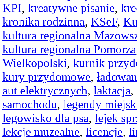
KPI
,
kreatywne pisanie
,
kre
kronika rodzinna
,
KSeF
,
Ku
kultura regionalna Mazows
kultura regionalna Pomorza
Wielkopolski
,
kurnik przy
kury przydomowe
,
ładowan
aut elektrycznych
,
laktacja
,
samochodu
,
legendy miejsk
legowisko dla psa
,
lejek sp
lekcje muzealne
,
licencje
,
l