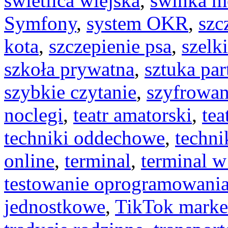
świetlica wiejska
,
świnka m
Symfony
,
system OKR
,
szc
kota
,
szczepienie psa
,
szelki
szkoła prywatna
,
sztuka pa
szybkie czytanie
,
szyfrowan
noclegi
,
teatr amatorski
,
tea
techniki oddechowe
,
techni
online
,
terminal
,
terminal w
testowanie oprogramowani
jednostkowe
,
TikTok marke