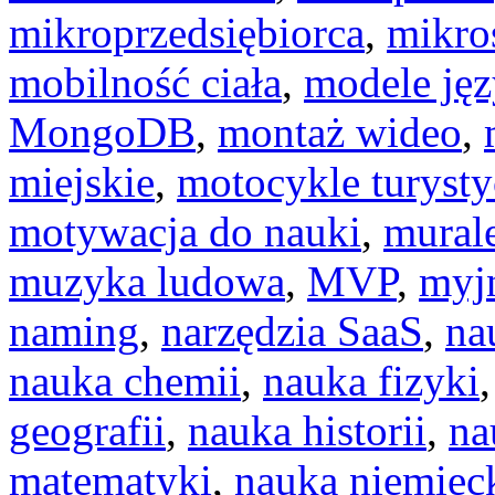
mikroprzedsiębiorca
,
mikro
mobilność ciała
,
modele ję
MongoDB
,
montaż wideo
,
miejskie
,
motocykle turyst
motywacja do nauki
,
murale
muzyka ludowa
,
MVP
,
myj
naming
,
narzędzia SaaS
,
na
nauka chemii
,
nauka fizyki
geografii
,
nauka historii
,
na
matematyki
,
nauka niemiec