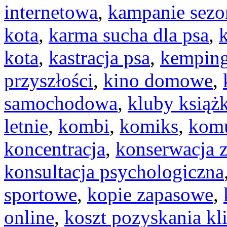
internetowa
,
kampanie sez
kota
,
karma sucha dla psa
,
k
kota
,
kastracja psa
,
kemping
przyszłości
,
kino domowe
,
samochodowa
,
kluby książk
letnie
,
kombi
,
komiks
,
komu
koncentracja
,
konserwacja 
konsultacja psychologiczna
sportowe
,
kopie zapasowe
,
online
,
koszt pozyskania kl