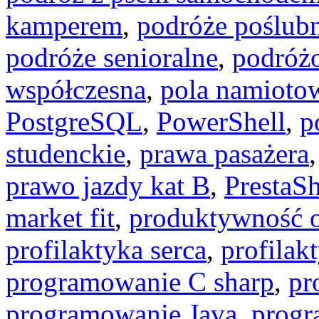
kamperem
,
podróże poślub
podróże senioralne
,
podróż
współczesna
,
pola namioto
PostgreSQL
,
PowerShell
,
p
studenckie
,
prawa pasażera
prawo jazdy kat B
,
PrestaS
market fit
,
produktywność o
profilaktyka serca
,
profilak
programowanie C sharp
,
pr
programowanie Java
,
progr