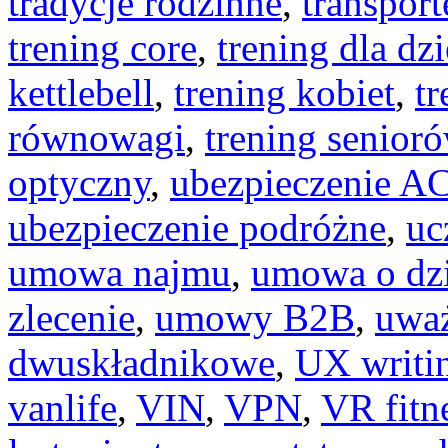
tradycje rodzinne
,
transport
trening core
,
trening dla dzi
kettlebell
,
trening kobiet
,
tr
równowagi
,
trening senior
optyczny
,
ubezpieczenie A
ubezpieczenie podróżne
,
uc
umowa najmu
,
umowa o dz
zlecenie
,
umowy B2B
,
uwa
dwuskładnikowe
,
UX writi
vanlife
,
VIN
,
VPN
,
VR fitn