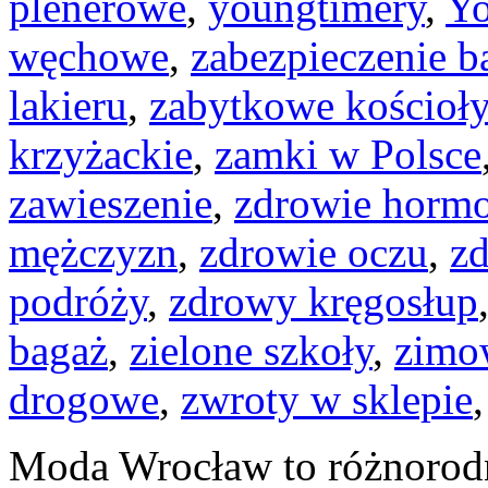
plenerowe
,
youngtimery
,
Yo
węchowe
,
zabezpieczenie b
lakieru
,
zabytkowe kościoły
krzyżackie
,
zamki w Polsce
zawieszenie
,
zdrowie horm
mężczyzn
,
zdrowie oczu
,
zd
podróży
,
zdrowy kręgosłup
bagaż
,
zielone szkoły
,
zimow
drogowe
,
zwroty w sklepie
Moda Wrocław to różnorodn