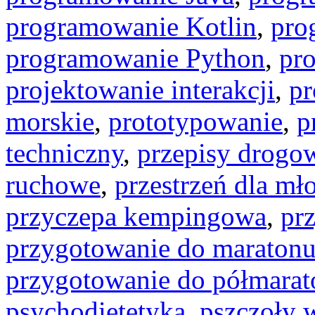
programowanie Kotlin
,
pro
programowanie Python
,
pr
projektowanie interakcji
,
pr
morskie
,
prototypowanie
,
p
techniczny
,
przepisy drogo
ruchowe
,
przestrzeń dla mł
przyczepa kempingowa
,
pr
przygotowanie do maraton
przygotowanie do półmara
psychodietetyka
,
pszczoły 