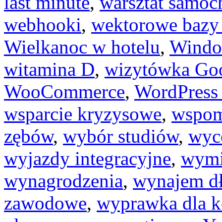
last minute
,
warsztat samo
webhooki
,
wektorowe bazy
Wielkanoc w hotelu
,
Windo
witamina D
,
wizytówka Go
WooCommerce
,
WordPress
wsparcie kryzysowe
,
wspom
zębów
,
wybór studiów
,
wyc
wyjazdy integracyjne
,
wymi
wynagrodzenia
,
wynajem d
zawodowe
,
wyprawka dla k