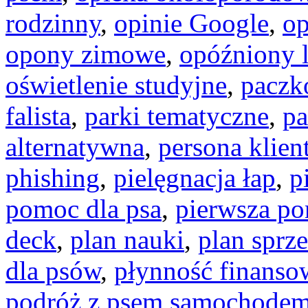
rodzinny
,
opinie Google
,
op
opony zimowe
,
opóźniony l
oświetlenie studyjne
,
paczk
falista
,
parki tematyczne
,
pa
alternatywna
,
persona klien
phishing
,
pielęgnacja łap
,
p
pomoc dla psa
,
pierwsza p
deck
,
plan nauki
,
plan sprz
dla psów
,
płynność finanso
podróż z psem samochode