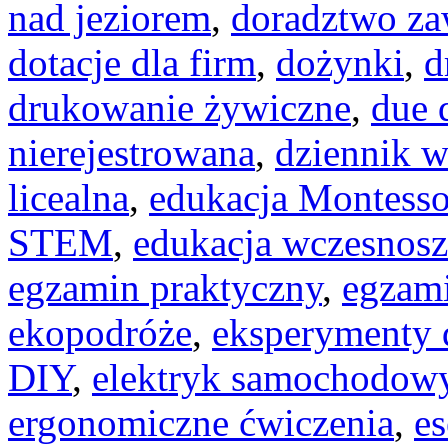
nad jeziorem
,
doradztwo z
dotacje dla firm
,
dożynki
,
d
drukowanie żywiczne
,
due 
nierejestrowana
,
dziennik w
licealna
,
edukacja Montesso
STEM
,
edukacja wczesnos
egzamin praktyczny
,
egzami
ekopodróże
,
eksperymenty d
DIY
,
elektryk samochodow
ergonomiczne ćwiczenia
,
es