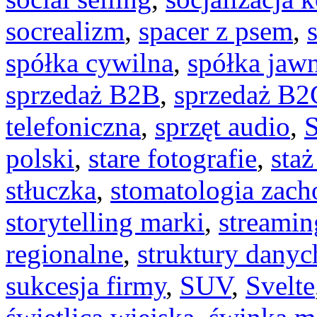
socrealizm
,
spacer z psem
,
spółka cywilna
,
spółka jaw
sprzedaż B2B
,
sprzedaż B2
telefoniczna
,
sprzęt audio
,
polski
,
stare fotografie
,
sta
stłuczka
,
stomatologia zac
storytelling marki
,
streamin
regionalne
,
struktury danyc
sukcesja firmy
,
SUV
,
Svelte