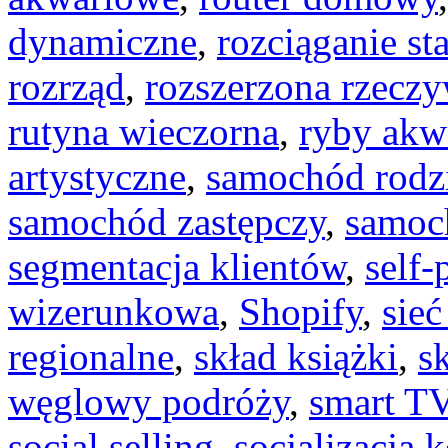
dynamiczne
,
rozciąganie st
rozrząd
,
rozszerzona rzeczy
rutyna wieczorna
,
ryby akw
artystyczne
,
samochód rodz
samochód zastępczy
,
samoc
segmentacja klientów
,
self-
wizerunkowa
,
Shopify
,
sie
regionalne
,
skład książki
,
s
węglowy podróży
,
smart T
social selling
,
socjalizacja k