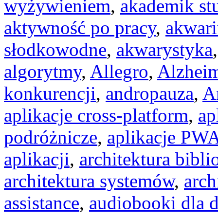
wyżywieniem
,
akademik st
aktywność po pracy
,
akwar
słodkowodne
,
akwarystyka
algorytmy
,
Allegro
,
Alzhei
konkurencji
,
andropauza
,
A
aplikacje cross-platform
,
ap
podróżnicze
,
aplikacje PW
aplikacji
,
architektura bibli
architektura systemów
,
arch
assistance
,
audiobooki dla d