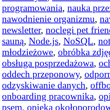
programowania
,
nauka prz
nawodnienie organizmu
,
na
newsletter
,
noclegi pet frien
sauną
,
Node.js
,
NoSQL
,
not
młodzieżowe
,
obróbka zdję
obsługa posprzedażowa
,
oc
oddech przeponowy
,
odpor
odzyskiwanie danych
,
offb
onboarding pracownika
,
op
psem
,
opieka okołoporodo