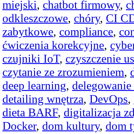
miejski
,
chatbot firmowy
,
c
odkleszczowe
,
chóry
,
CI C
zabytkowe
,
compliance
,
con
ćwiczenia korekcyjne
,
cybe
czujniki IoT
,
czyszczenie u
czytanie ze zrozumieniem
,
deep learning
,
delegowanie
detailing wnętrza
,
DevOps
,
dieta BARF
,
digitalizacja z
Docker
,
dom kultury
,
dom t