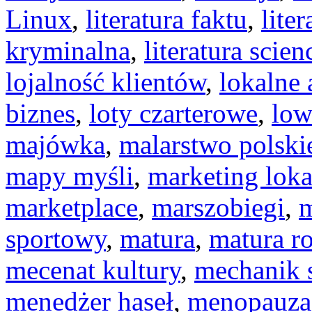
Linux
,
literatura faktu
,
liter
kryminalna
,
literatura scien
lojalność klientów
,
lokalne 
biznes
,
loty czarterowe
,
low
majówka
,
malarstwo polski
mapy myśli
,
marketing loka
marketplace
,
marszobiegi
,
m
sportowy
,
matura
,
matura r
mecenat kultury
,
mechanik
menedżer haseł
,
menopauza