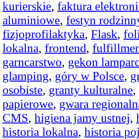
kurierskie
,
faktura elektron
aluminiowe
,
festyn rodzinn
fizjoprofilaktyka
,
Flask
,
fol
lokalna
,
frontend
,
fulfillme
garncarstwo
,
gekon lamparc
glamping
,
góry w Polsce
,
g
osobiste
,
granty kulturalne
,
papierowe
,
gwara regionaln
CMS
,
higiena jamy ustnej
,
historia lokalna
,
historia po