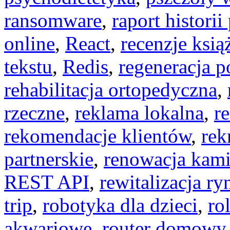
ransomware
,
raport historii
online
,
React
,
recenzje ksią
tekstu
,
Redis
,
regeneracja p
rehabilitacja ortopedyczna
,
rzeczne
,
reklama lokalna
,
r
rekomendacje klientów
,
rek
partnerskie
,
renowacja kami
REST API
,
rewitalizacja ry
trip
,
robotyka dla dzieci
,
ro
akwariowe
,
router domowy