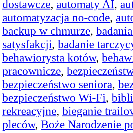
dostawcze
,
automaty AI
,
au
automatyzacja no-code
,
aut
backup w chmurze
,
badania
satysfakcji
,
badanie tarczyc
behawiorysta kotów
,
behaw
pracownicze
,
bezpieczeńst
bezpieczeństwo seniora
,
be
bezpieczeństwo Wi-Fi
,
bibl
rekreacyjne
,
bieganie trail
pleców
,
Boże Narodzenie 