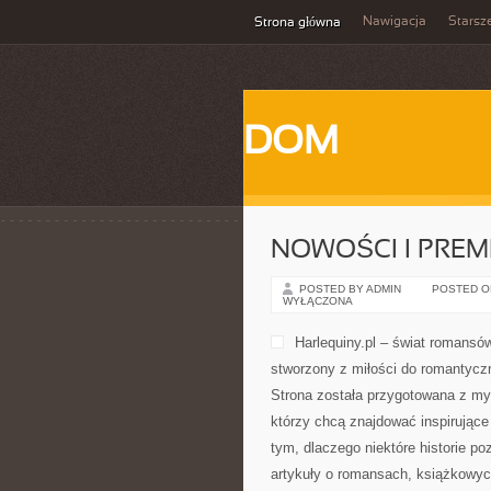
Nawigacja
Starsz
Strona główna
DOM
NOWOŚCI I PREM
POSTED BY ADMIN
POSTED ON 
WYŁĄCZONA
Harlequiny.pl – świat romansów
stworzony z miłości do romantyczny
Strona została przygotowana z myś
którzy chcą znajdować inspirujące
tym, dlaczego niektóre historie po
artykuły o romansach, książkowyc