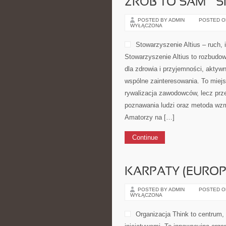
ZRÓB TO SAM – 
POSTED BY ADMIN
POSTED ON 
WYŁĄCZONA
Stowarzyszenie Altius – ruch, 
Stowarzyszenie Altius to rozbudo
dla zdrowia i przyjemności, aktywn
wspólne zainteresowania. To miejs
rywalizacja zawodowców, lecz prz
poznawania ludzi oraz metoda wzm
Amatorzy na […]
Continue
KARPATY (EURO
POSTED BY ADMIN
POSTED ON 
WYŁĄCZONA
Organizacja Think to centrum,