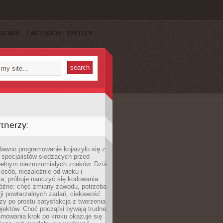
SCRIBE
FACEBOOK
TWITTER
tnerzy:
dawno programowanie kojarzyło się z
 specjalistów siedzących przed
pełnym niezrozumiałych znaków. Dziś
 osób, niezależnie od wieku i
a, próbuje nauczyć się kodowania.
óżne: chęć zmiany zawodu, potrzeba
ji powtarzalnych zadań, ciekawość
czy po prostu satysfakcja z tworzenia
jektów. Choć początki bywają trudne,
amowania krok po kroku okazuje się