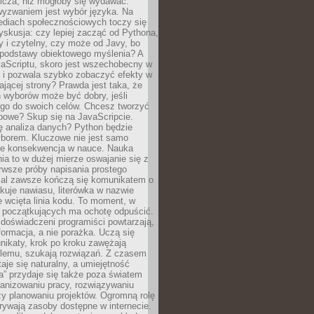
icza, niż mogłoby się wydawać.
yzwaniem jest wybór języka. Na
ediach społecznościowych toczy się
skusja: czy lepiej zacząć od Pythona,
ty i czytelny, czy może od Javy, bo
e podstawy obiektowego myślenia? A
aScriptu, skoro jest wszechobecny w
e i pozwala szybko zobaczyć efekty w
łającej strony? Prawda jest taka, że
 wyborów może być dobry, jeśli
go do swoich celów. Chcesz tworzyć
bowe? Skup się na JavaScripcie.
ię analiza danych? Python będzie
borem. Kluczowe nie jest samo
ale konsekwencja w nauce. Nauka
a to w dużej mierze oswajanie się z
rwsze próby napisania prostego
mal zawsze kończą się komunikatem o
akuje nawiasu, literówka w nazwie
e wcięta linia kodu. To moment, w
u początkujących ma ochotę odpuścić.
oświadczeni programiści powtarzają,
nformacja, a nie porażka. Uczą się
nikaty, krok po kroku zawężają
blemu, szukają rozwiązań. Z czasem
taje się naturalny, a umiejętność
” przydaje się także poza światem
anizowaniu pracy, rozwiązywaniu
zy planowaniu projektów. Ogromną rolę
rywają zasoby dostępne w internecie.