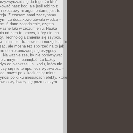
przyzwyczaić się do tego, że ktoś
ować nasz kod, ale jeśli robi to z
 i rzeczowymi argumentami, jest to
kcja. Z czasem sami zaczynamy
ym, co dodatkowo utrwala wiedzę –
omuś dane zagadnienie, często
łasne luki w zrozumieniu. Nauka
a od zera to proces, który nie ma
y. Technologia zmienia się szybko,
e biblioteki, frameworki i narzędzia. To
ać, ale można też spojrzeć na to jak
ie do niekończącej się przygody
ej. Najważniejsze, by nie porównywać
ie z innymi i pamiętać, że każdy
yś od pierwszej linii kodu, która nie
Liczy się nie tempo, lecz wytrwałość –
aca, nawet po kilkadziesiąt minut
zynosi po kilku miesiącach efekty, które
dawno wydawały się poza naszym