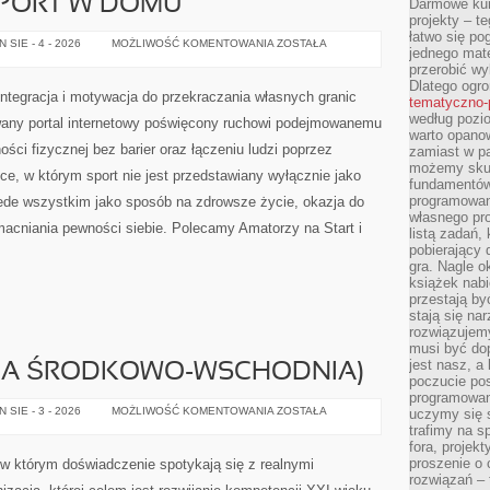
SPORT W DOMU
Darmowe kur
projekty – t
łatwo się po
ZRÓB
SIE - 4 - 2026
MOŻLIWOŚĆ KOMENTOWANIA
ZOSTAŁA
jednego mate
TO
SAM
przerobić wy
–
Dlatego ogr
SPORT
integracja i motywacja do przekraczania własnych granic
tematyczno-
W
DOMU
według pozi
wany portal internetowy poświęcony ruchowi podejmowanemu
warto opano
ości fizycznej bez barier oraz łączeniu ludzi poprzez
zamiast w pan
możemy skup
ce, w którym sport nie jest przedstawiany wyłącznie jako
fundamentó
programowan
ede wszystkim jako sposób na zdrowsze życie, okazja do
własnego pro
acniania pewności siebie. Polecamy Amatorzy na Start i
listą zadań,
pobierający 
gra. Nagle o
książek nabi
przestają by
stają się na
rozwiązujemy
musi być dop
jest nasz, a
PA ŚRODKOWO-WSCHODNIA)
poczucie pos
programowani
KARPATY
SIE - 3 - 2026
MOŻLIWOŚĆ KOMENTOWANIA
ZOSTAŁA
uczymy się 
(EUROPA
trafimy na s
ŚRODKOWO-
fora, projek
WSCHODNIA)
proszenie o 
 w którym doświadczenie spotykają się z realnymi
rozwiązań –