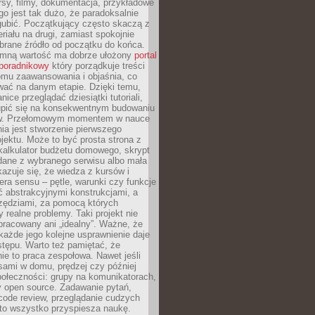
sy, filmy, dokumentacja, przykładowe
ego jest tak dużo, że paradoksalnie
gubić. Początkujący często skaczą z
riału na drugi, zamiast spokojnie
brane źródło od początku do końca.
omną wartość ma dobrze ułożony
portal
poradnikowy
który porządkuje treści
omu zaawansowania i objaśnia, co
wać na danym etapie. Dzięki temu,
ice przeglądać dziesiątki tutoriali,
ić się na konsekwentnym budowaniu
w. Przełomowym momentem w nauce
ia jest stworzenie pierwszego
jektu. Może to być prosta strona z
 kalkulator budżetu domowego, skrypt
dane z wybranego serwisu albo mała
kazuje się, że wiedza z kursów i
era sensu – pętle, warunki czy funkcje
ć abstrakcyjnymi konstrukcjami, a
rzędziami, za pomocą których
 realne problemy. Taki projekt nie
racowany ani „idealny”. Ważne, że
 każde jego kolejne usprawnienie daje
tępu. Warto też pamiętać, że
e to praca zespołowa. Nawet jeśli
sami w domu, prędzej czy później
połeczności: grupy na komunikatorach,
ty open source. Zadawanie pytań,
code review, przeglądanie cudzych
 to wszystko przyspiesza naukę.