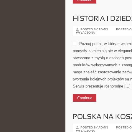
HISTORIA I DZIE
POSTED BY ADMIN
POSTED ON 
WYŁĄCZONA
Poznaj portal, w którym wzorni
pomysły zamieniają się w elegancki
stworzona z myślą o osobach posz
produktów wykonywanych z zaanga
mogą znaleźć zastosowanie zarówn
tworzenia kolejnych projektów są 
Serwis prezentuje różnorodne […]
Continue
POLSKA NA KOS
POSTED BY ADMIN
POSTED ON 
WYŁĄCZONA