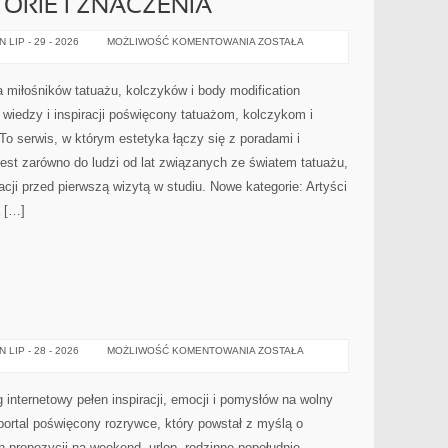
ORIE I ZNACZENIA
TATUAŻOWE
LIP - 29 - 2026
MOŻLIWOŚĆ KOMENTOWANIA
ZOSTAŁA
HISTORIE
I
ZNACZENIA
a miłośników tatuażu, kolczyków i body modification
 wiedzy i inspiracji poświęcony tatuażom, kolczykom i
To serwis, w którym estetyka łączy się z poradami i
est zarówno do ludzi od lat związanych ze światem tatuażu,
racji przed pierwszą wizytą w studiu. Nowe kategorie: Artyści
a […]
PAINTBALL
LIP - 28 - 2026
MOŻLIWOŚĆ KOMENTOWANIA
ZOSTAŁA
internetowy pełen inspiracji, emocji i pomysłów na wolny
rtal poświęcony rozrywce, który powstał z myślą o
propozycji na weekend, urlop, rodzinne popołudnie,