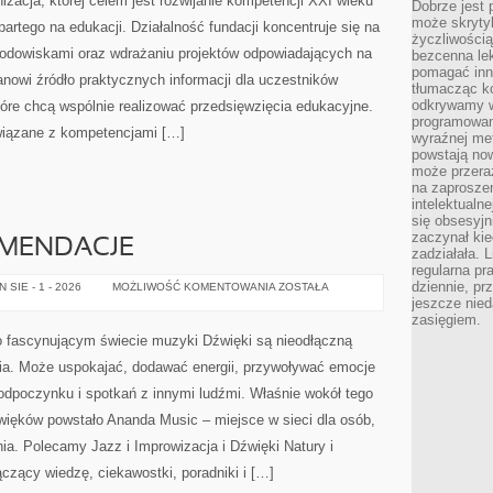
izacja, której celem jest rozwijanie kompetencji XXI wieku
Dobrze jest 
może skrytyk
rtego na edukacji. Działalność fundacji koncentruje się na
życzliwością
rodowiskami oraz wdrażaniu projektów odpowiadających na
bezcenna le
pomagać inn
nowi źródło praktycznych informacji dla uczestników
tłumacząc k
odkrywamy w
 które chcą wspólnie realizować przedsięwzięcia edukacyjne.
programowani
związane z kompetencjami […]
wyraźnej met
powstają now
może przeraż
na zaproszen
intelektualn
się obsesyjn
zaczynał kied
OMENDACJE
zadziałała. 
regularna pr
dziennie, pr
RECENZJE
SIE - 1 - 2026
MOŻLIWOŚĆ KOMENTOWANIA
ZOSTAŁA
I
jeszcze nie
REKOMENDACJE
zasięgiem.
 fascynującym świecie muzyki Dźwięki są nieodłączną
ia. Może uspokajać, dodawać energii, przywoływać emocje
odpoczynku i spotkań z innymi ludźmi. Właśnie wokół tego
więków powstało Ananda Music – miejsce w sieci dla osób,
a. Polecamy Jazz i Improwizacja i Dźwięki Natury i
ączący wiedzę, ciekawostki, poradniki i […]