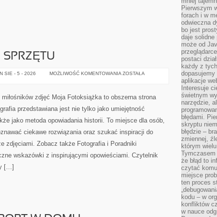
mniej tajemn
Pierwszym w
forach i w m
odwieczna dy
bo jest pros
daje solidn
może od Jav
przeglądarc
E SPRZĘTU
postaci dzia
każdy z tych
dopasujemy 
TESTY
SIE - 5 - 2026
MOŻLIWOŚĆ KOMENTOWANIA
ZOSTAŁA
I
aplikacje we
RECENZJE
Interesuje c
SPRZĘTU
świetnym wy
 miłośników zdjęć Moja Fotoksiążka to obszerna strona
narzędzie, 
ografia przedstawiana jest nie tylko jako umiejętność
programowani
błędami. Pie
kże jako metoda opowiadania historii. To miejsce dla osób,
skryptu nie
błędzie – br
oznawać ciekawe rozwiązania oraz szukać inspiracji do
zmiennej, źl
 zdjęciami. Zobacz także Fotografia i Poradniki
którym wiel
Tymczasem d
czne wskazówki z inspirującymi opowieściami. Czytelnik
że błąd to i
y […]
czytać komu
miejsce pro
ten proces s
„debugowania
kodu – w org
konfliktów c
w nauce odg