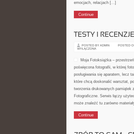
emocjach, relacjach […]
Continue
TESTY I RECENZJ
POSTED BY ADMIN
POSTED ON 
WYŁĄCZONA
Moja Fotoksiążka – przestrzeń
poświęcona fotografii, w której fot
posługiwania się aparatem, lecz ta
które chcą doskonalić warsztat, p
tworzenia drukowanych pamiątek ze
Fotograficzne. Serwis łączy użyte
może znaleźć tu zarówno materiał
Continue