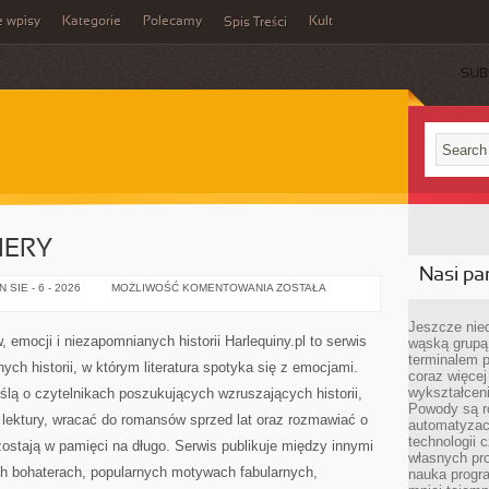
e wpisy
Kategorie
Polecamy
Kult
Spis Treści
SUB
IERY
Nasi par
NOWOŚCI
SIE - 6 - 2026
MOŻLIWOŚĆ KOMENTOWANIA
ZOSTAŁA
I
PREMIERY
Jeszcze nie
, emocji i niezapomnianych historii Harlequiny.pl to serwis
wąską grupą
terminalem 
ch historii, w którym literatura spotyka się z emocjami.
coraz więcej
wykształceni
lą o czytelnikach poszukujących wzruszających historii,
Powody są r
 lektury, wracać do romansów sprzed lat oraz rozmawiać o
automatyzac
technologii 
zostają w pamięci na długo. Serwis publikuje między innymi
własnych pro
h bohaterach, popularnych motywach fabularnych,
nauka progr