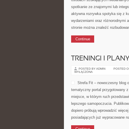
spotkanie ze znajomymi lub integr
aktywna rozrywka spotyka się z k
wydarzeniami oraz różnorodnymi 
stronie można znaleźć rozbudowan
Continue
TRENINGI I PLAN
POSTED BY ADMIN
POSTED ON 
WYŁĄCZONA
Strefa Fit – nowoczesny blog 
tematyczny portal przygotowany z
miejsce, w którym ruch przedstawi
lepszego samopoczucia. Publikow
dopiero próbują wprowadzić więcej
posiadających już wypracowane n
Continue