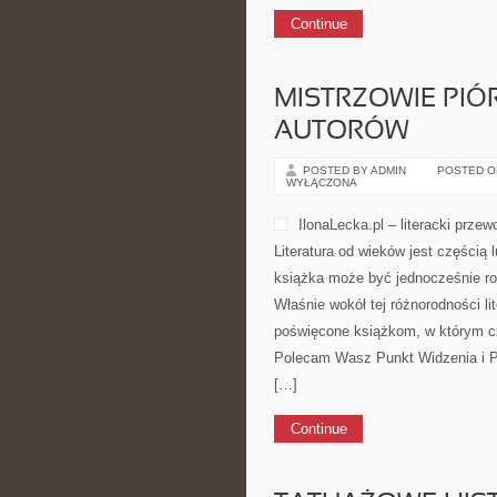
Continue
MISTRZOWIE PIÓR
AUTORÓW
POSTED BY ADMIN
POSTED ON 
WYŁĄCZONA
IlonaLecka.pl – literacki przew
Literatura od wieków jest częścią 
książka może być jednocześnie ro
Właśnie wokół tej różnorodności li
poświęcone książkom, w którym cz
Polecam Wasz Punkt Widzenia i Po
[…]
Continue