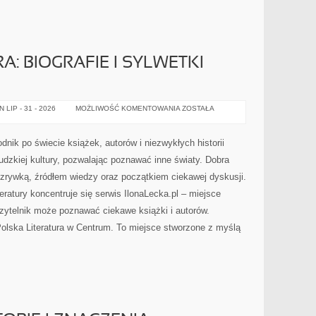
A: BIOGRAFIE I SYLWETKI
MISTRZOWIE
LIP - 31 - 2026
MOŻLIWOŚĆ KOMENTOWANIA
ZOSTAŁA
PIÓRA:
BIOGRAFIE
I
SYLWETKI
odnik po świecie książek, autorów i niezwykłych historii
AUTORÓW
ludzkiej kultury, pozwalając poznawać inne światy. Dobra
zrywką, źródłem wiedzy oraz początkiem ciekawej dyskusji.
teratury koncentruje się serwis IlonaLecka.pl – miejsce
ytelnik może poznawać ciekawe książki i autorów.
lska Literatura w Centrum. To miejsce stworzone z myślą