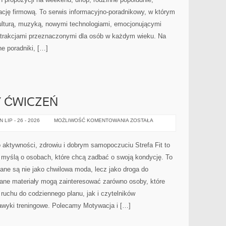
ację firmową. To serwis informacyjno-poradnikowy, w którym
ulturą, muzyką, nowymi technologiami, emocjonującymi
atrakcjami przeznaczonymi dla osób w każdym wieku. Na
e poradniki, […]
Y ĆWICZEŃ
TRENINGI
LIP - 26 - 2026
MOŻLIWOŚĆ KOMENTOWANIA
ZOSTAŁA
I
PLANY
ĆWICZEŃ
o aktywności, zdrowiu i dobrym samopoczuciu Strefa Fit to
 myślą o osobach, które chcą zadbać o swoją kondycję. To
ane są nie jako chwilowa moda, lecz jako droga do
ane materiały mogą zainteresować zarówno osoby, które
 ruchu do codziennego planu, jak i czytelników
awyki treningowe. Polecamy Motywacja i […]