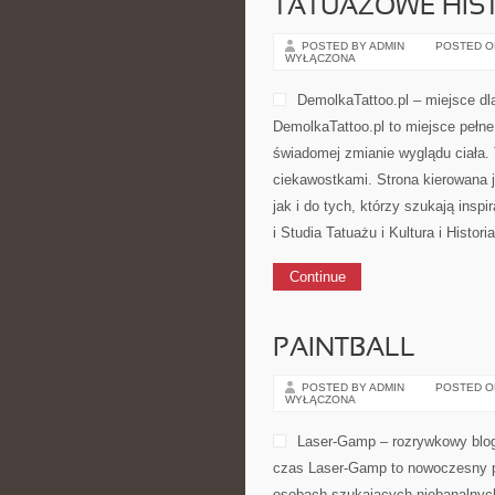
TATUAŻOWE HIST
POSTED BY ADMIN
POSTED ON 
WYŁĄCZONA
DemolkaTattoo.pl – miejsce dl
DemolkaTattoo.pl to miejsce pełne
świadomej zmianie wyglądu ciała. 
ciekawostkami. Strona kierowana j
jak i do tych, którzy szukają inspi
i Studia Tatuażu i Kultura i Histori
Continue
PAINTBALL
POSTED BY ADMIN
POSTED ON 
WYŁĄCZONA
Laser-Gamp – rozrywkowy blog 
czas Laser-Gamp to nowoczesny po
osobach szukających niebanalnych 