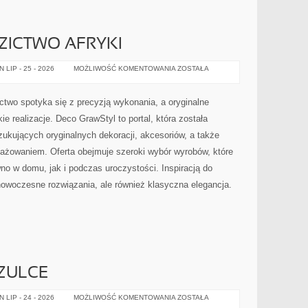
DZICTWO AFRYKI
HISTORIA
LIP - 25 - 2026
MOŻLIWOŚĆ KOMENTOWANIA
ZOSTAŁA
I
DZIEDZICTWO
AFRYKI
ctwo spotyka się z precyzją wykonania, a oryginalne
e realizacje. Deco GrawStyl to portal, która została
ukujących oryginalnych dekoracji, akcesoriów, a także
żowaniem. Oferta obejmuje szeroki wybór wyrobów, które
o w domu, jak i podczas uroczystości. Inspiracją do
nowoczesne rozwiązania, ale również klasyczna elegancja.
ZULCE
POLSKA
LIP - 24 - 2026
MOŻLIWOŚĆ KOMENTOWANIA
ZOSTAŁA
NA