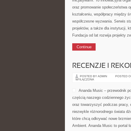
inicjatywami. To innowacyjna organ
oraz promowanie społeczeństwa opa
kształceniu, współpracy między ś
współczesne wyzwania. Serwis sta
projektów, a także dla instytucji,
Fundacja od lat rozwija projekty 
Continue
RECENZJE I REK
POSTED BY ADMIN
POSTED ON 
WYŁĄCZONA
Ananda Music – przewodnik po
częścią naszego codziennego życ
oraz towarzyszyć podczas pracy, 
niezwykle różnorodnego świata dź
które chcą odkrywać nowe brzmieni
Ambient. Ananda Music to portal ł